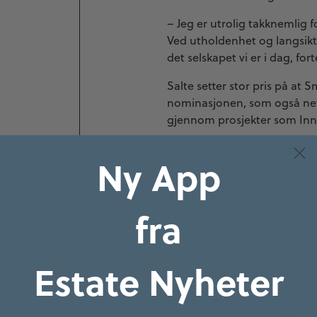
– Jeg er utrolig takknemlig
Ved utholdenhet og langsikti
det selskapet vi er i dag, fort
Salte setter stor pris på at
nominasjonen, som også nev
gjennom prosjekter som Inno
– Dette speiler de verdiene 
Ny App
datterselskaper, og arbeidet 
målsetning er å bidra til at
å nå sitt fulle potensial, utd
fra
Anders Buchardt
i AB Invest
Estate Nyheter
reiseliv. Han ser frem til å
– Det er imponerende å se h