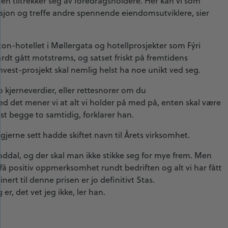
den tiltrekker seg av foredragsholdere. Her kan vi som
asjon og treffe andre spennende eiendomsutviklere, sier
-hotellet i Møllergata og hotellprosjekter som Fýri
dt gått motstrøms, og satset friskt på fremtidens
nvest-prosjekt skal nemlig helst ha noe unikt ved seg.
to kjerneverdier, eller rettesnorer om du
ed det mener vi at alt vi holder på med på, enten skal være
elst begge to samtidig, forklarer han.
gjerne sett hadde skiftet navn til Årets virksomhet.
ddal, og der skal man ikke stikke seg for mye frem. Men
 å få positiv oppmerksomhet rundt bedriften og alt vi har fått
nert til denne prisen er jo definitivt Stas.
r, det vet jeg ikke, ler han.