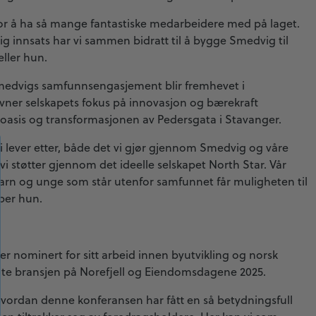
 for å ha så mange fantastiske medarbeidere med på laget.
g innsats har vi sammen bidratt til å bygge Smedvig til
eller hun.
 Smedvigs samfunnsengasjement blir fremhevet i
ner selskapets fokus på innovasjon og bærekraft
asis og transformasjonen av Pedersgata i Stavanger.
vi lever etter, både det vi gjør gjennom Smedvig og våre
vi støtter gjennom det ideelle selskapet North Star. Vår
 barn og unge som står utenfor samfunnet får muligheten til
yper hun.
 er nominert for sitt arbeid innen byutvikling og norsk
 møte bransjen på Norefjell og Eiendomsdagene 2025.
vordan denne konferansen har fått en så betydningsfull