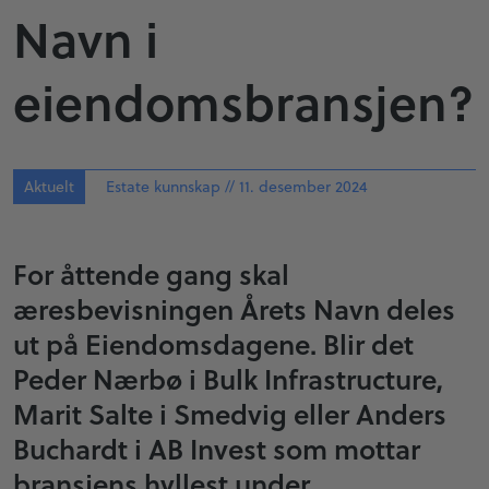
Navn i
eiendomsbransjen?
Aktuelt
Estate kunnskap // 11. desember 2024
For åttende gang skal
æresbevisningen Årets Navn deles
ut på Eiendomsdagene. Blir det
Peder Nærbø i Bulk Infrastructure,
Marit Salte i Smedvig eller Anders
Buchardt i AB Invest som mottar
bransjens hyllest under