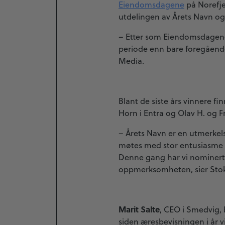
Eiendomsdagene
på Norefjel
utdelingen av Årets Navn og
– Etter som Eiendomsdagene h
periode enn bare foregående 
Media.
Blant de siste års vinnere 
Horn i Entra og Olav H. og F
– Årets Navn er en utmerkels
møtes med stor entusiasme o
Denne gang har vi nominert 3
oppmerksomheten, sier Stok
Marit Salte
, CEO i Smedvig, 
siden æresbevisningen i år vi