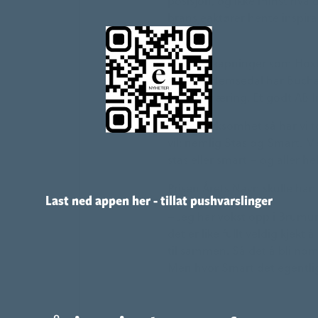
posisjon, og ikke minst hva 
bransjeaktører hente inspir
han.
Med nyskapninger som Hoxton
Resort i Hemsedal har Buchar
reiselivsnæring. Et godt AB I
– I vår virksomhet så har vi 
vil; nemlig Stas og Smart. M
stas eller smart – og aller h
Prisen Årets Navn skulle han 
Last ned appen her - tillat pushvarslinger
– Jeg har vokst opp i Brumun
det er like fullt veldig kjekt
til sammen. Så det å bli nomi
Men hvor Smart det egentlig e