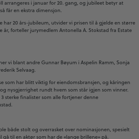
l arrangeres i januar for 20. gang, og jubileet betyr at
så får en ekstra dimensjon.
ar 20 års-jubileum, utvider vi prisen til å gjelde en større
år, forteller jurymedlem Antonella A. Stokstad fra Estate
finner vi blant andre Gunnar Bøyum i Aspelin Ramm, Sonja
rederik Selvaag.
e som har blitt viktig for eiendomsbransjen, og kåringen
g nysgjerrighet rundt hvem som står igjen som vinner.
 sterke finalister som alle fortjener denne
stad.
ble både stolt og overrasket over nominasjonen, spesielt
l gå til en aktør som har de «lange brillene» på.