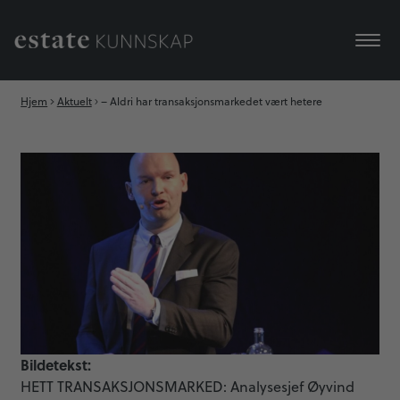
Hjem
Aktuelt
– Aldri har transaksjonsmarkedet vært hetere
Bildetekst:
HETT TRANSAKSJONSMARKED: Analysesjef Øyvind