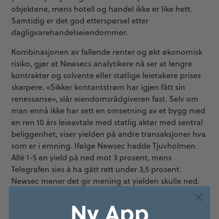
objektene, mens hotell og handel ikke er like hett.
Samtidig er det god etterspørsel etter
dagligvarehandelseiendommer.
Kombinasjonen av fallende renter og økt økonomisk
risiko, gjør at Newsecs analytikere nå ser at lengre
kontrakter og solvente eller statlige leietakere prises
skarpere. «Sikker kontantstrøm har igjen fått sin
renessanse», slår eiendomsrådgiveren fast. Selv om
man ennå ikke har sett en omsetning av et bygg med
en ren 10 års leieavtale med statlig aktør med sentral
beliggenhet, viser yielden på andre transaksjoner hva
som er i emning. Ifølge Newsec hadde Tjuvholmen
Allé 1-5 en yield på ned mot 3 prosent, mens
Telegrafen sies å ha gått rett under 3,5 prosent.
Newsec mener det gir mening at yielden skulle ned.
«Får man et sentralt beliggende bygg med lav
Ny App
residualrisiko, samt lang og trygg kontantstrøm, så er
det trygt og da er en yield på 3-tallet kanskje ikke så