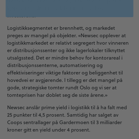
transaksjoner har falt nedover siden 2016. Spesielt
kjøpesenter sliter med laber interesse hos
investorene.
Logistikksegmentet er brennhett, og markedet
preges av mangel på objekter. «Newsec opplever at
logistikkmarkedet er relativt segregert hvor vinneren
er distribusjonssenter og ikke lagerlokaler tilknyttet
utsalgssted. Det er mindre behov for kontorareal i
distribusjonssenterne, automatisering og
effektiviseringer viktige faktorer og beliggenhet til
hovedvei er avgjørende. I tillegg er det mangel på
gode, strategiske tomter rundt Oslo og vi ser at
tomteprisen har doblet seg de siste årene.»
Newsec anslår prime yield i logistikk til å ha falt med
25 punkter til 4,5 prosent. Samtidig har salget av
Coops sentrallager på Gardermoen til 3 milliarder
kroner gitt en yield under 4 prosent.