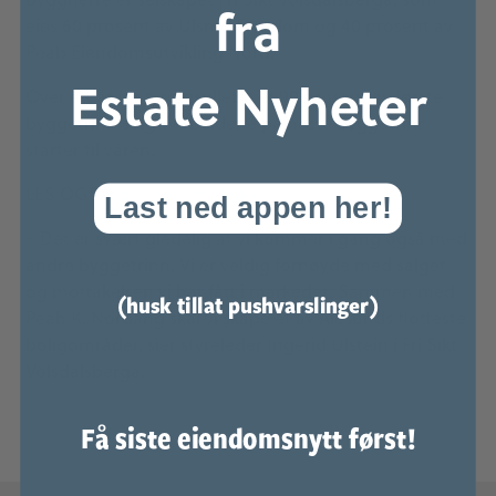
fra
eies 60 prosent av Ulsmo Eiendom og 40 prosent av
Peab Eiendomsutvikling Nord.
Estate Nyheter
Over ett år før ferdigstillelse er 90 prosent av første
byggetrinn solgt. Arbeidene på neste byggetrinn
starter til våren.
LES OGSÅ:
Blir høyest i fylket
Last ned appen her!
− Det er svært gledelig at vi kommer i gang også med
andre byggetrinn. Vi er veldig fornøyde med salget
og mottakelsen vi har fått i markedet. Sammen med
(husk tillat pushvarslinger)
Peab K. Nordang skal vi skape et av Ålesunds flotteste
boligområder, sier styreleder Ingerid Ulstein i Fri Sikt
Volsdalsberga.
Få siste eiendomsnytt først!