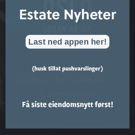
Estate Nyheter
Last ned appen her!
(husk tillat pushvarslinger)
OSLO URBAN ARENA
12. - 13. SEPTEMBER 2019
SAMFUNNSSALEN
Få siste eiendomsnytt først!