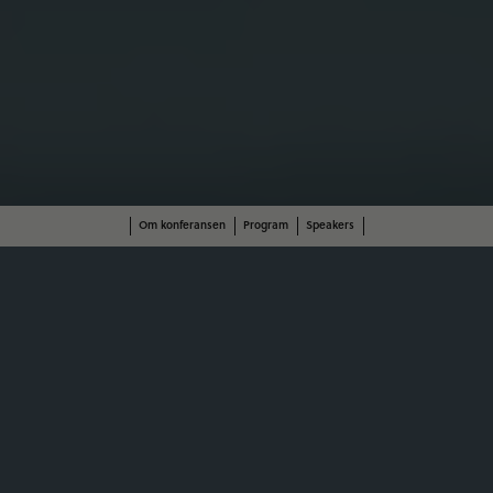
Om konferansen
Program
Speakers
Eiendomsutviklingsdagene
2026
Eiendomsutviklingsdagene 2026 - Nyskapning og
suksess i eiendomsbransjen!