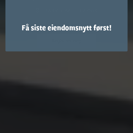
FARRIS BAD | LARVIK
Få siste eiendomsnytt først!
Registrer deg