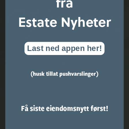
fra
Estate Nyheter
Last ned appen her!
CITYKONFERANSEN 2023
(husk tillat pushvarslinger)
2. MARS 2023
THE HUB
Få siste eiendomsnytt først!