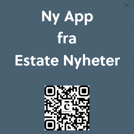
– Skal vi til Paris, må vi fo
Ny App
Jon-Erik Lunøe. Vi skal se p
nå nullvekstmålet i Parisavta
av fortetting ved knutepunkt
fra
Like viktig som klimatiltak e
områdene vi utvikler. Tilrett
landet? Vi bygger for folk, m
Estate Nyheter
sen.
inkludering? Er fortetting og
medvirkningsprosesser og 
Kommunene spiller en sentra
samarbeid med kommunene, tuf
lykkes med å utvikle gode st
å få et godt samarbeid om 
Påmelding til konferansen
h