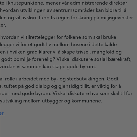
rtette i knutepunktene, mener vår administrerende direktør
å hvordan utviklingen av sentrumsområder kan bidra til å
len og vil avsløre funn fra egen forskning på miljøgevinster
er.
r hvordan vi tilrettelegger for folkene som skal bruke
elegger vi for et godt liv mellom husene i dette kalde
en i hvilken grad klarer vi å skape trivsel, mangfold og
 godt bomiljø forenelig? Vi skal diskutere sosial bærekraft,
hvordan vi sammen kan skape gode byrom.
l rolle i arbeidet med by- og stedsutviklingen. Godt
tet på god dialog og gjensidig tillit, er viktig for å
eder med gode byrom. Vi skal diskutere hva som skal til for
byutvikling mellom utbygger og kommunene.
er