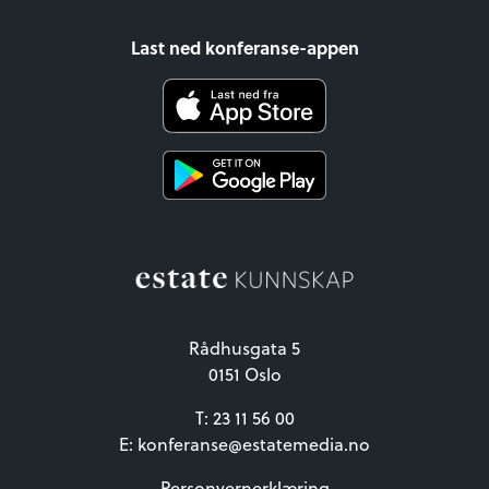
Last ned konferanse-appen
Rådhusgata 5
0151 Oslo
T:
23 11 56 00
E:
konferanse@estatemedia.no
Personvernerklæring