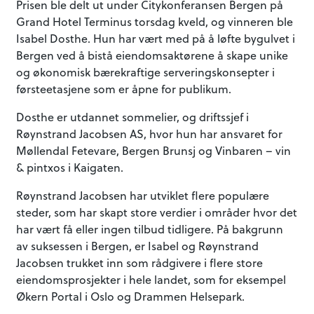
Prisen ble delt ut under Citykonferansen Bergen på
Grand Hotel Terminus torsdag kveld, og vinneren ble
Ny App
Isabel Dosthe. Hun har vært med på å løfte bygulvet i
Bergen ved å bistå eiendomsaktørene å skape unike
og økonomisk bærekraftige serveringskonsepter i
fra
førsteetasjene som er åpne for publikum.
Dosthe er utdannet sommelier, og driftssjef i
Estate Nyheter
Røynstrand Jacobsen AS, hvor hun har ansvaret for
Møllendal Fetevare, Bergen Brunsj og Vinbaren – vin
& pintxos i Kaigaten.
Røynstrand Jacobsen har utviklet flere populære
Last ned appen her!
steder, som har skapt store verdier i områder hvor det
har vært få eller ingen tilbud tidligere. På bakgrunn
av suksessen i Bergen, er Isabel og Røynstrand
Jacobsen trukket inn som rådgivere i flere store
(husk tillat pushvarslinger)
eiendomsprosjekter i hele landet, som for eksempel
Økern Portal i Oslo og Drammen Helsepark.